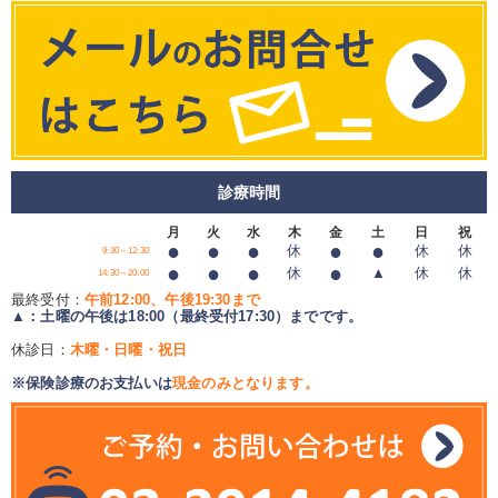
診療時間
月
火
水
木
金
土
日
祝
●
●
●
●
●
休
休
休
9:30～12:30
●
●
●
●
休
▲
休
休
14:30～20:00
最終受付：
午前12:00、午後19:30まで
▲：土曜の午後は18:00（最終受付17:30）までです。
休診日：
木曜・日曜・祝日
※保険診療のお支払いは
現金のみとなります。