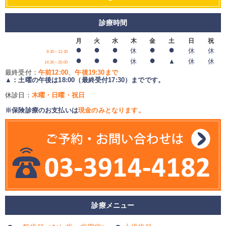
診療時間
月
火
水
木
金
土
日
祝
●
●
●
●
●
休
休
休
9:30～12:30
●
●
●
●
休
▲
休
休
14:30～20:00
最終受付：
午前12:00、午後19:30まで
▲：土曜の午後は18:00（最終受付17:30）までです。
休診日：
木曜・日曜・祝日
※保険診療のお支払いは
現金のみとなります。
診療メニュー