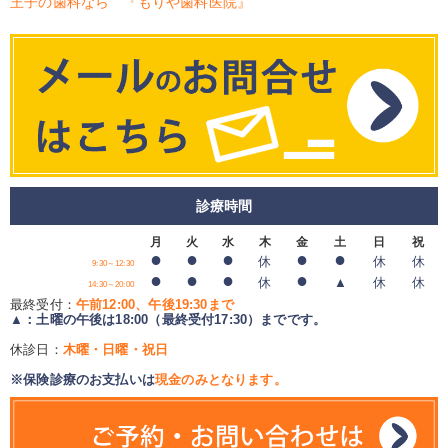
王子の歯科なら 『もりや歯科医院』
診療時間
月
火
水
木
金
土
日
祝
●
●
●
●
●
休
休
休
9:30～12:30
●
●
●
●
休
▲
休
休
14:30～20:00
最終受付：
午前12:00、午後19:30まで
▲：土曜の午後は18:00（最終受付17:30）までです。
休診日：
木曜・日曜・祝日
※保険診療のお支払いは
現金のみとなります。