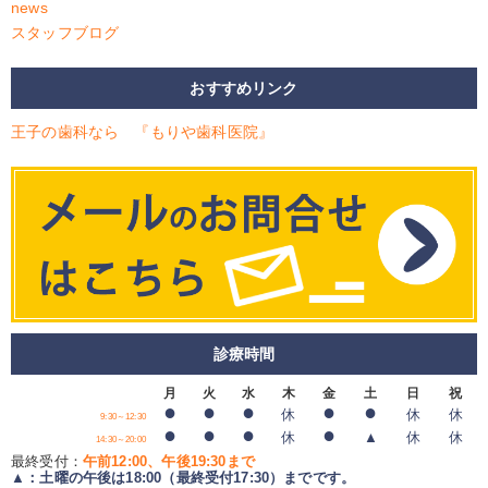
news
スタッフブログ
おすすめリンク
王子の歯科なら 『もりや歯科医院』
診療時間
月
火
水
木
金
土
日
祝
●
●
●
●
●
休
休
休
9:30～12:30
●
●
●
●
休
▲
休
休
14:30～20:00
最終受付：
午前12:00、午後19:30まで
▲：土曜の午後は18:00（最終受付17:30）までです。